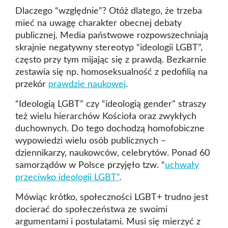
Dlaczego “względnie”? Otóż dlatego, że trzeba
mieć na uwagę charakter obecnej debaty
publicznej. Media państwowe rozpowszechniają
skrajnie negatywny stereotyp “ideologii LGBT”,
często przy tym mijając się z prawdą. Bezkarnie
zestawia się np. homoseksualność z pedofilią na
przekór
prawdzie naukowej
.
“Ideologią LGBT” czy “ideologią gender” straszy
też wielu hierarchów Kościoła oraz zwykłych
duchownych. Do tego dochodzą homofobiczne
wypowiedzi wielu osób publicznych –
dziennikarzy, naukowców, celebrytów. Ponad 60
samorządów w Polsce przyjęło tzw. “
uchwały
przeciwko ideologii LGBT”
.
Mówiąc krótko, społeczności LGBT+ trudno jest
docierać do społeczeństwa ze swoimi
argumentami i postulatami. Musi się mierzyć z