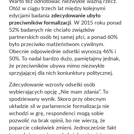
Warto też odnotować niezwykle ważną rzecz.
Otóż w ciągu trzech lat między kolejnymi
edycjami badania
zdecydowanie ubyło
przeciwników formalizacji
. W 2015 roku ponad
52% badanych nie chciało związków
partnerskich osób tej samej płci, a ponad 60%
było przeciwko małżeństwom cywilnym.
Obecnie odpowiednie odsetki wynoszą 46% i
50%. To nadal bardzo dużo, pamiętajmy jednak,
że przeciwników ubywa mimo niezwykle
sprzyjającej dla nich koniunktury politycznej.
Zdecydowanie wzrosły odsetki osób
wybierających opcję „Nie mam zdania”. To
spodziewany wynik. Skoro przy obecnym
układzie sil w parlamencie formalizacja nie
wchodzi w grę, respondenci mogą sobie
pozwolić na brak opinii, bo nie wierzą, że
poparcie cokolwiek zmieni. Jednocześnie fakt