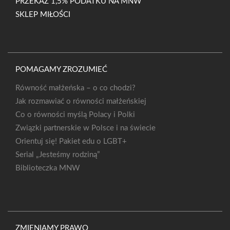
PRZEKAŻ 1,5% PODATKU NA MNW
SKLEP MIŁOŚCI
POMAGAMY ZROZUMIEĆ
Równość małżeńska – o co chodzi?
Jak rozmawiać o równości małżeńskiej
Co o równości myślą Polacy i Polki
Związki partnerskie w Polsce i na świecie
Orientuj się! Pakiet edu o LGBT+
Serial „Jesteśmy rodziną”
Biblioteczka MNW
ZMIENIAMY PRAWO