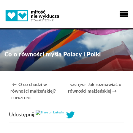
Co o równości myślą Polacy i Polki
O co chodzi w
Jak rozmawiać o
równości małżeńskiej?
równości małżeńskiej
Share on Linkedin
Udostępnij: