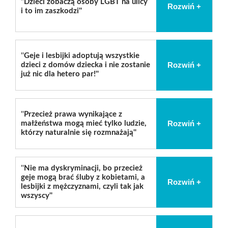
''
D
zieci zobaczą osoby LGBT na ulicy
Rozwiń +
i to im zaszkodzi
''
''
Geje i lesbijki adoptują wszystkie
Rozwiń +
dzieci z domów dziecka i nie zostanie
już nic dla hetero par!
''
''
P
rzecież prawa wynikające z
Rozwiń +
małżeństwa mogą mieć tylko ludzie,
którzy naturalnie się rozmnażają
''
''
Nie ma dyskryminacji, bo przecież
geje mogą brać śluby z kobietami, a
Rozwiń +
lesbijki z mężczyznami, czyli tak jak
wszyscy
''