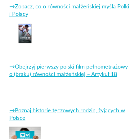
→Zobacz, co o równości małżeńskiej
myślą Polki
i Polacy
→Obejrzyj pierwszy polski film pełnometrażowy
o (braku) równości małżeńskiej – Artykuł 18
→Poznaj historie tęczowych rodzin, żyjących w
Polsce