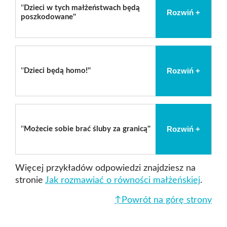
''
D
zieci w tych małżeństwach będą
Rozwiń +
poszkodowane
''
Rozwiń +
''
D
zieci będą homo!
''
Rozwiń +
''
Możecie sobie brać śluby za granicą
''
Więcej przykładów odpowiedzi znajdziesz na
stronie
Jak rozmawiać o równości małżeńskiej
.
↑Powrót na górę strony