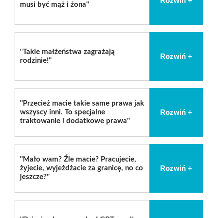
Rozwiń +
musi być mąż i żona''
''
Takie małżeństwa zagrażają
Rozwiń +
rodzinie!
''
''P
rzecież macie takie same prawa jak
Rozwiń +
wszyscy inni. To specjalne
traktowanie i dodatkowe prawa''
''Mało wam? Źle macie? Pracujecie,
Rozwiń +
żyjecie, wyjeżdżacie za granicę, no co
jeszcze?''