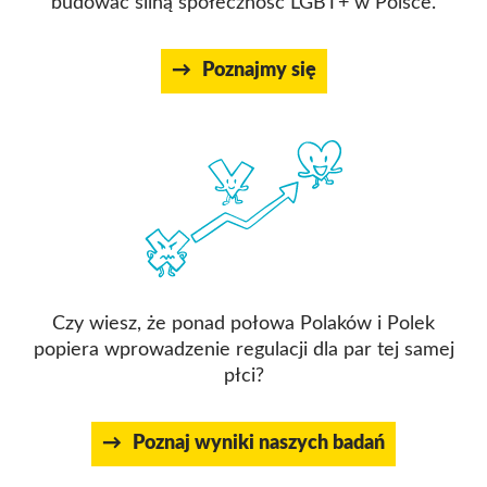
budować silną społeczność LGBT+ w Polsce.
Poznajmy się
Czy wiesz, że ponad połowa Polaków i Polek
popiera wprowadzenie regulacji dla par tej samej
płci?
Poznaj wyniki naszych badań