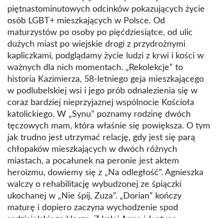
piętnastominutowych odcinków pokazujących życie
osób LGBT+ mieszkających w Polsce. Od
maturzystów po osoby po pięćdziesiątce, od ulic
dużych miast po wiejskie drogi z przydrożnymi
kapliczkami, podglądamy życie ludzi z krwi i kości w
ważnych dla nich momentach. „Rekolekcje” to
historia Kazimierza, 58-letniego geja mieszkającego
w podlubelskiej wsi i jego prób odnalezienia się w
coraz bardziej nieprzyjaznej wspólnocie Kościoła
katolickiego. W „Synu” poznamy rodzinę dwóch
tęczowych mam, która właśnie się powiększa. O tym
jak trudno jest utrzymać relację, gdy jest się parą
chłopaków mieszkających w dwóch różnych
miastach, a pocałunek na peronie jest aktem
heroizmu, dowiemy się z „Na odległość”. Agnieszka
walczy o rehabilitację wybudzonej ze śpiączki
ukochanej w „Nie śpij, Zuza”. „Dorian” kończy
maturę i dopiero zaczyna wychodzenie spod