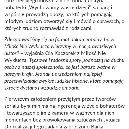
rodzicielskiego klosza. Z kolei Anna i Justyna,
bohaterki „Wychowamy wasze dzieci”, są parą i
wspólnie prowadzą obozy, na których pomagają
młodym ludziom otworzyć się i mówić o sprawach, o
których trudno rozmawiać z rodzicami.
Zdecydowaliśmy się na format dokumentalny, bo w
Miłość Nie Wyklucza wierzymy w moc prawdziwych
historii
– wyjaśnia Ola Kaczorek z Miłość Nie
Wyklucza.
Tęczowe i radosne spoty podnoszą na duchu
osoby z naszej społeczności, co jest bardzo ważne w
naszym kraju. Jednak uprzedzeniom najlepiej
przeciwdziałają zwykłe ludzkie historie, które pomagają
skrócić dystans i wzbudzić empatię.
Pierwszym założeniem przyjętym przez twórców
serialu była minimalna ingerencja w życie bohaterów
i towarzyszenie im z kamerą w ważnych dla nich
momentach bez prowokowania sztucznych sytuacji.
Do realizacji tego zadania zaproszono Barta