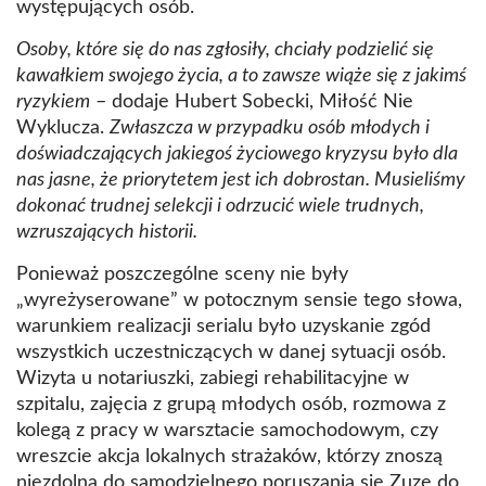
występujących osób.
Osoby, które się do nas zgłosiły, chciały podzielić się
kawałkiem swojego życia, a to zawsze wiąże się z jakimś
ryzykiem
– dodaje Hubert Sobecki, Miłość Nie
Wyklucza.
Zwłaszcza w przypadku osób młodych i
doświadczających jakiegoś życiowego kryzysu było dla
nas jasne, że priorytetem jest ich dobrostan. Musieliśmy
dokonać trudnej selekcji i odrzucić wiele trudnych,
wzruszających historii.
Ponieważ poszczególne sceny nie były
„wyreżyserowane” w potocznym sensie tego słowa,
warunkiem realizacji serialu było uzyskanie zgód
wszystkich uczestniczących w danej sytuacji osób.
Wizyta u notariuszki, zabiegi rehabilitacyjne w
szpitalu, zajęcia z grupą młodych osób, rozmowa z
kolegą z pracy w warsztacie samochodowym, czy
wreszcie akcja lokalnych strażaków, którzy znoszą
niezdolną do samodzielnego poruszania się Zuzę do