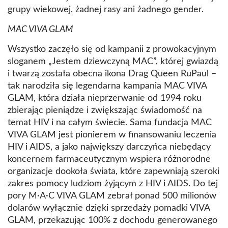
grupy wiekowej, żadnej rasy ani żadnego gender.
MAC VIVA GLAM
Wszystko zaczęło się od kampanii z prowokacyjnym
sloganem „Jestem dziewczyną MAC”, której gwiazdą
i twarzą została obecna ikona Drag Queen RuPaul –
tak narodziła się legendarna kampania MAC VIVA
GLAM, która działa nieprzerwanie od 1994 roku
zbierając pieniądze i zwiększając świadomość na
temat HIV i na całym świecie. Sama fundacja MAC
VIVA GLAM jest pionierem w finansowaniu leczenia
HIV i AIDS, a jako największy darczyńca niebędący
koncernem farmaceutycznym wspiera różnorodne
organizacje dookoła świata, które zapewniają szeroki
zakres pomocy ludziom żyjącym z HIV i AIDS. Do tej
pory M·A·C VIVA GLAM zebrał ponad 500 milionów
dolarów wyłącznie dzięki sprzedaży pomadki VIVA
GLAM, przekazując 100% z dochodu generowanego