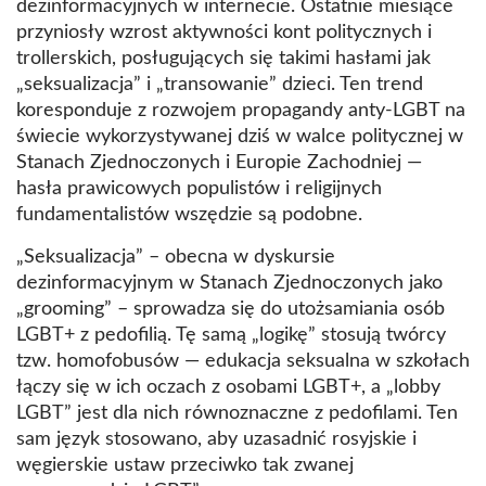
dezinformacyjnych w internecie. Ostatnie miesiące
przyniosły wzrost aktywności kont politycznych i
trollerskich, posługujących się takimi hasłami jak
„seksualizacja” i „transowanie” dzieci. Ten trend
koresponduje z rozwojem propagandy anty-LGBT na
świecie wykorzystywanej dziś w walce politycznej w
Stanach Zjednoczonych i Europie Zachodniej —
hasła prawicowych populistów i religijnych
fundamentalistów wszędzie są podobne.
„Seksualizacja” – obecna w dyskursie
dezinformacyjnym w Stanach Zjednoczonych jako
„grooming” – sprowadza się do utożsamiania osób
LGBT+ z pedofilią. Tę samą „logikę” stosują twórcy
tzw. homofobusów — edukacja seksualna w szkołach
łączy się w ich oczach z osobami LGBT+, a „lobby
LGBT” jest dla nich równoznaczne z pedofilami. Ten
sam język stosowano, aby uzasadnić rosyjskie i
węgierskie ustaw przeciwko tak zwanej