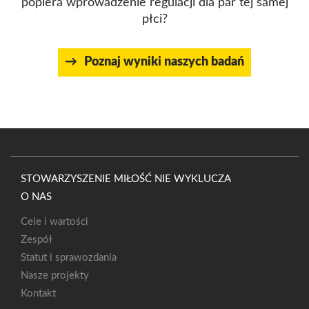
popiera wprowadzenie regulacji dla par tej samej
płci?
Poznaj wyniki naszych badań
STOWARZYSZENIE MIŁOŚĆ NIE WYKLUCZA
O NAS
Cele i wartości
Zespół
Statut i sprawozdania
Nasze projekty
Kontakt