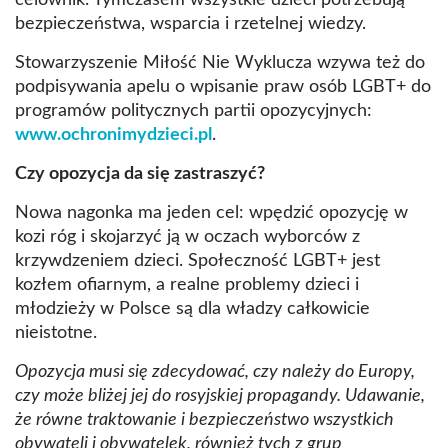
celownik. Tymczasem wszystkie dzieci potrzebują
bezpieczeństwa, wsparcia i rzetelnej wiedzy.
Stowarzyszenie Miłość Nie Wyklucza wzywa też do
podpisywania apelu o wpisanie praw osób LGBT+ do
programów politycznych partii opozycyjnych:
www.ochronimydzieci.pl
.
Czy opozycja da się zastraszyć?
Nowa nagonka ma jeden cel: wpędzić opozycję w
kozi róg i skojarzyć ją w oczach wyborców z
krzywdzeniem dzieci. Społeczność LGBT+ jest
kozłem ofiarnym, a realne problemy dzieci i
młodzieży w Polsce są dla władzy całkowicie
nieistotne.
Opozycja musi się zdecydować, czy należy do Europy,
czy może bliżej jej do rosyjskiej propagandy. Udawanie,
że równe traktowanie i bezpieczeństwo wszystkich
obywateli i obywatelek, również tych z grup