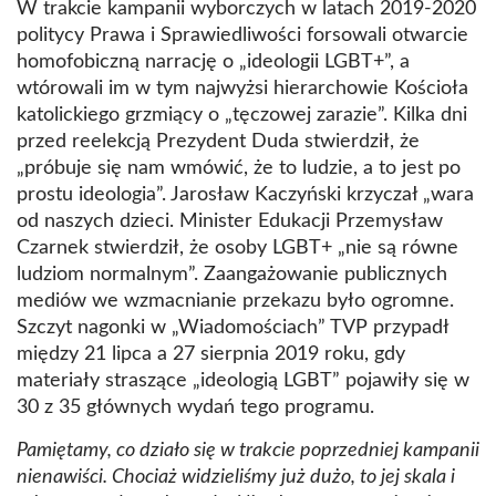
W trakcie kampanii wyborczych w latach 2019-2020
politycy Prawa i Sprawiedliwości forsowali otwarcie
homofobiczną narrację o „ideologii LGBT+”, a
wtórowali im w tym najwyżsi hierarchowie Kościoła
katolickiego grzmiący o „tęczowej zarazie”. Kilka dni
przed reelekcją Prezydent Duda stwierdził, że
„próbuje się nam wmówić, że to ludzie, a to jest po
prostu ideologia”. Jarosław Kaczyński krzyczał „wara
od naszych dzieci. Minister Edukacji Przemysław
Czarnek stwierdził, że osoby LGBT+ „nie są równe
ludziom normalnym”. Zaangażowanie publicznych
mediów we wzmacnianie przekazu było ogromne.
Szczyt nagonki w „Wiadomościach” TVP przypadł
między 21 lipca a 27 sierpnia 2019 roku, gdy
materiały straszące „ideologią LGBT” pojawiły się w
30 z 35 głównych wydań tego programu.
Pamiętamy, co działo się w trakcie poprzedniej kampanii
nienawiści. Chociaż widzieliśmy już dużo, to jej skala i