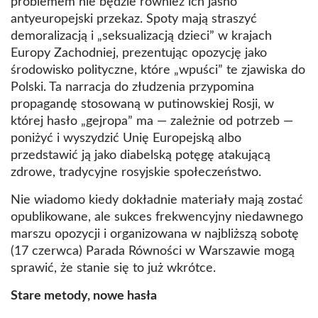
problemem nie będzie również ich jasno
antyeuropejski przekaz. Spoty mają straszyć
demoralizacją i „seksualizacją dzieci” w krajach
Europy Zachodniej, prezentując opozycję jako
środowisko polityczne, które „wpuści” te zjawiska do
Polski. Ta narracja do złudzenia przypomina
propagandę stosowaną w putinowskiej Rosji, w
której hasło „gejropa” ma — zależnie od potrzeb —
poniżyć i wyszydzić Unię Europejską albo
przedstawić ją jako diabelską potęgę atakującą
zdrowe, tradycyjne rosyjskie społeczeństwo.
Nie wiadomo kiedy dokładnie materiały mają zostać
opublikowane, ale sukces frekwencyjny niedawnego
marszu opozycji i organizowana w najbliższą sobotę
(17 czerwca) Parada Równości w Warszawie mogą
sprawić, że stanie się to już wkrótce.
Stare metody, nowe hasła